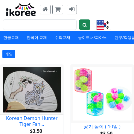
한글교재
한국어 교재
수학교재
놀이도서/피아노
완구/학용
게임
Korean Demon Hunter
Tiger Fan...
공기 놀이 ( 10알 )
$3.50
$3.50