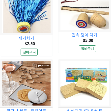
민속 팽이 치기
제기차기
$5.00
$2.50
달고나 세트 - 키친아트
비석치기 3개 한세트