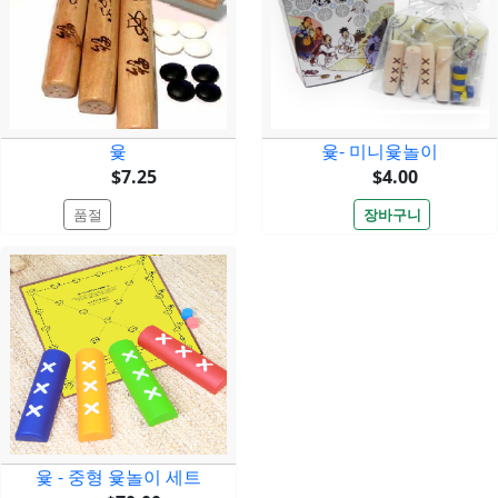
윷
윷- 미니윷놀이
$7.25
$4.00
윷 - 중형 윷놀이 세트